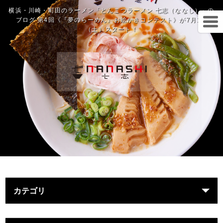
横浜・川崎・町田のラーメン「とんこつラーメン 七志（ななし）」の
ブログ 第4回《『夢のらーめん』お絵かきコンテスト》が7月1日
（土）スタート！
カテゴリ