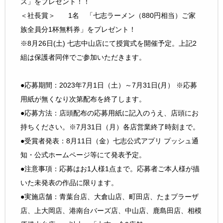
ス」をプレゼント！！
＜社長賞＞ 1名 「七志ラーメン（880円相当）ご家
族全員分1杯無料券」をプレゼント！
※8月26日(土) 七志中山店にて授賞式を開催予定。上記2
組は保護者同伴でご参加いただきます。
●応募期間：2023年7月1日（土）～7月31日(月） ※応募
用紙が無くなり次第配布を終了します。
●応募方法：店頭配布の応募用紙に記入のうえ、店頭にお
持ちください。※7月31日（月）各店営業終了時刻まで。
●受賞者発表：8月11日（金）七志公式アプリ プッシュ通
知・公式ホームページ等にて発表予定。
●注意事項：応募はお1人様1点まで。応募者ご本人様が描
いた未発表の作品に限ります。
●実施店舗：青葉台店、大倉山店、町田店、たまプラーザ
店、上大岡店、港南台バーズ店、中山店、鹿島田店、相模