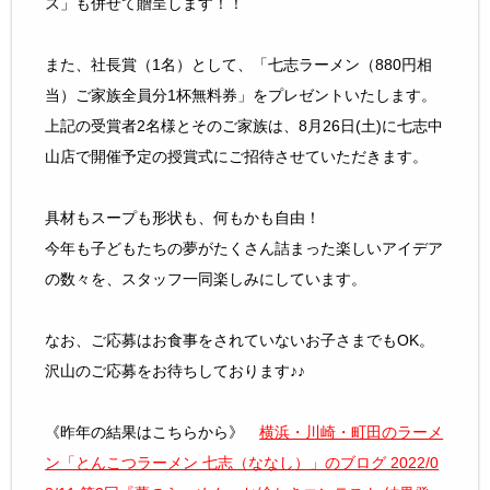
ス」も併せて贈呈します！！
また、社長賞（1名）として、「七志ラーメン（880円相
当）ご家族全員分1杯無料券」をプレゼントいたします。
上記の受賞者2名様とそのご家族は、8月26日(土)に七志中
山店で開催予定の授賞式にご招待させていただきます。
具材もスープも形状も、何もかも自由！
今年も子どもたちの夢がたくさん詰まった楽しいアイデア
の数々を、スタッフ一同楽しみにしています。
なお、ご応募はお食事をされていないお子さまでもOK。
沢山のご応募をお待ちしております♪♪
《昨年の結果はこちらから》
横浜・川崎・町田のラーメ
ン「とんこつラーメン 七志（ななし）」のブログ 2022/0