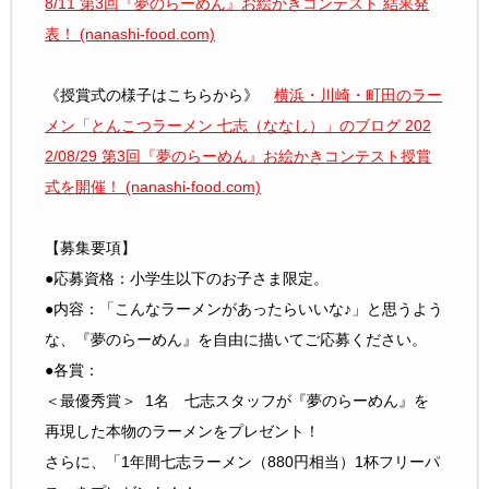
8/11 第3回『夢のらーめん』お絵かきコンテスト 結果発
表！ (nanashi-food.com)
《授賞式の様子はこちらから》
横浜・川崎・町田のラー
メン「とんこつラーメン 七志（ななし）」のブログ 202
2/08/29 第3回『夢のらーめん』お絵かきコンテスト授賞
式を開催！ (nanashi-food.com)
【募集要項】
●応募資格：小学生以下のお子さま限定。
●内容：「こんなラーメンがあったらいいな♪」と思うよう
な、『夢のらーめん』を自由に描いてご応募ください。
●各賞：
＜最優秀賞＞ 1名 七志スタッフが『夢のらーめん』を
再現した本物のラーメンをプレゼント！
さらに、「1年間七志ラーメン（880円相当）1杯フリーパ