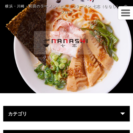
横浜・川崎・町田のラーメン「とんこつラーメン 七志（ななし）」の
ブログ
カテゴリ